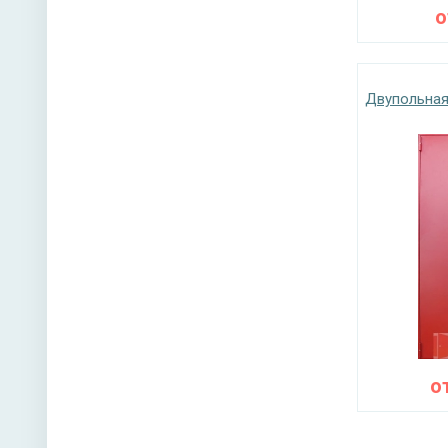
Двупольная
о