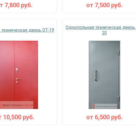
от
7,800
руб.
от
7,500
руб.
Однопольная техническая дверь
 техническая дверь DT-19
20
т
10,500
руб.
от
6,500
руб.