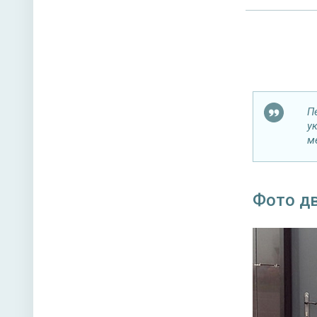
П
у
м
Фото д