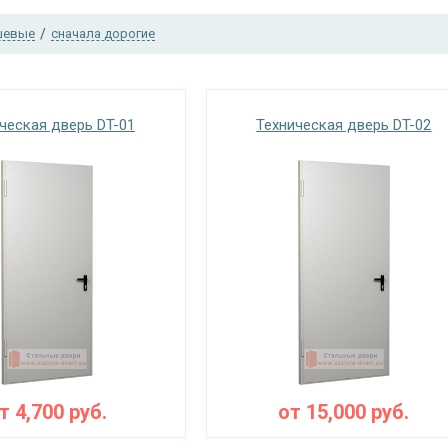
шевые
/
сначала дорогие
ческая дверь DT-01
Техническая дверь DT-02
от
4,700
руб.
от
15,000
руб.