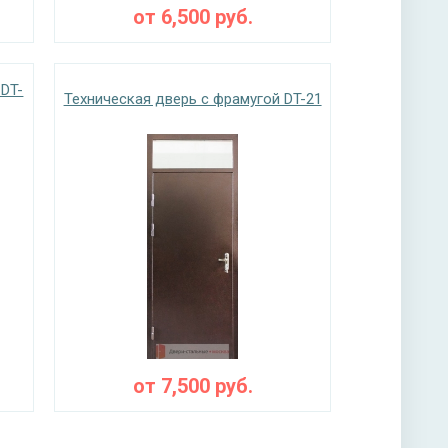
от
6,500
руб.
 DT-
Техническая дверь с фрамугой DT-21
от
7,500
руб.