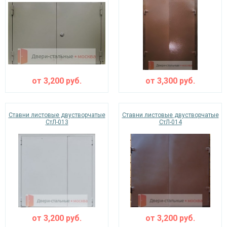
от
3,200
руб.
от
3,300
руб.
Ставни листовые двустворчатые
Ставни листовые двустворчатые
СтЛ-013
СтЛ-014
от
3,200
руб.
от
3,200
руб.