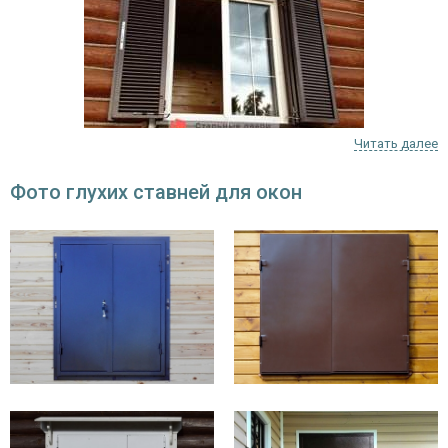
Читать далее
Современные металлические ставни не только надежно защищают
оконные проемы от злоумышленников. Одно или двустворчатые
Фото глухих ставней для окон
изделия из качественной стали изолируют помещение от
назойливого внимания прохожих и яркого солнечного света. Они
подчеркивают архитектурную красоту здания и стремительно
завоевывают популярность среди покупателей благодаря своей
многофункциональности.
Сегодня наружные ставни на окна устанавливаются в лоджиях,
частных домах, на дачах и садах на время отсутствия хозяев, а
также часто используются в квартирах и различных торговых
заведениях, расположенных на первых этажах.
Какие бывают металлические ставни на