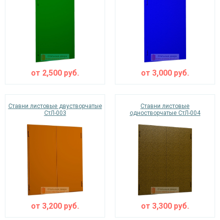
Ежедневно с 08:00 до 24:00
+7 (495) 409-24-70
от
2,500
руб.
от
3,000
руб.
Ставни листовые двустворчатые
Ставни листовые
СтЛ-003
одностворчатые СтЛ-004
от
3,200
руб.
от
3,300
руб.