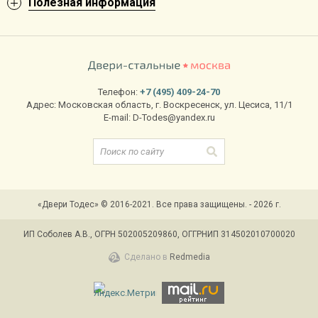
Полезная информация
Нужна недорогая дверь на этаж или
в тамбур
? В
нашей компании вы можете заказать двери с
минимальной и полной комплектацией и любой
отделкой. Одно- или двустворчатые конструкции
бесплатно доставят по Москве и оперативно
установят в проем в удобное для заказчика время.
Телефон:
+7 (495) 409-24-70
Адрес:
Московская область
,
г. Воскресенск
,
ул. Цесиса, 11/1
E-mail:
D-Todes@yandex.ru
«Двери Тодес» © 2016-2021. Все права защищены. - 2026 г.
ИП Соболев А.В., ОГРН 502005209860, ОГГРНИП 314502010700020
Сделано в
Redmedia