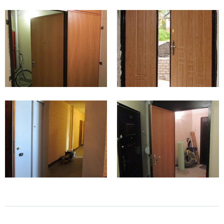
Окрас нитроэмалью.
Данный способ заслуженно имеет
репутацию лидера
в категории эконом
из-за своей
сравнительно невысокой стоимости. Материалом для отделки
внутренней стороны может служить винилискожа, выгодно
подчеркивающая стиль и оригинальность парадного входа.
Порошковое напыление.
Наиболее оптимальный вариант
отделки конструкции данного типа, который представляет
собой идеальное сочетание надежности и внешней
привлекательности. Также для заказа доступны
антивандальные входные двери
, оформленные с помощью
рисунков, нанесенных на полотно.
Массив дерева и плиты МДФ.
Наиболее дорогостоящие
модели, которые устанавливают в элитных многоквартирных
домах, которые находятся под охраной или присмотром
консьержа.
Как поставить дверь в подъезд с широким
проемом