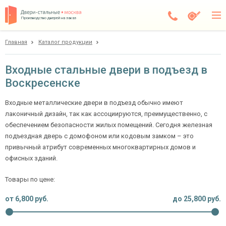
Производство дверей на заказ
Главная
Каталог продукции
Воскресенск
Каталог
Входные стальные двери в подъезд в
Воскресенске
Доставка
Установка
Входные металлические двери в подъезд обычно имеют
лаконичный дизайн, так как ассоциируются, преимущественно, с
Галерея
обеспечением безопасности жилых помещений. Сегодня железная
подъездная дверь с домофоном или кодовым замком – это
Акции
привычный атрибут современных многоквартирных домов и
офисных зданий.
Покупателям
Товары по цене:
О компании
от
6,800
руб.
до
25,800
руб.
Контакты