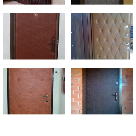
аккуратный внешний вид.
Выбор входных дверей эконом-класса от
производителя
Стальные двери от производителя, представленные в каталоге,
изготавливаются в широкой цветовой гамме и в различных
вариантах
внешней отделки
:
Ламинат
– универсальный и недорогой материал покрытия, не
изменяет первоначального вида с течением времени.
Продаются по цене от 8 тыс. руб., просты в уходе и искусно
имитируют натуральную древесину.
Винилискожа
– демократичный вариант, не выцветает от
ультрафиолетовых лучей, прост в уходе, выпускается в
различных цветах и оттенках. Этот материал повышает тепло-
звукоизоляцию дверного полотна. Такие модели выпускаются
в различных цветах и оттенках. Могут быть оформлены
объемной (дутой) или гладкой винилискожей.
Порошковое напыление
– антивандальное и антикороззийное
покрытие, которые делает дверь эстетичной и практичной.