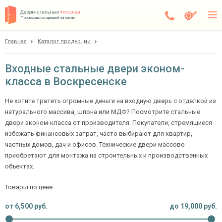
Производство дверей на заказ
Главная
Каталог продукции
Воскресенск
Каталог
Входные стальные двери эконом-
класса в Воскресенске
Доставка
Установка
Не хотите тратить огромные деньги на входную дверь с отделкой из
натурального массива, шпона или МДФ? Посмотрите стальные
Галерея
двери эконом-класса от производителя. Покупатели, стремящиеся
избежать финансовых затрат, часто выбирают для квартир,
Акции
частных домов, дач и офисов. Технические двери массово
приобретают для монтажа на строительных и производственных
Покупателям
объектах.
Товары по цене:
О компании
от
6,500
руб.
до
19,000
руб.
Контакты