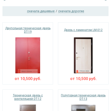
сначала дешевые
/
сначала дорогие
Ежедневно с 08:00 до 24:00
+7 (495) 409-24-70
Двупольная техническая дверь
Дверь с ламинатом LM-012
DT-19
от
10,500
руб.
от
10,500
руб.
Техническая дверь с
Полуторная техническая дверь
вентиляцией DT-12
DT-13