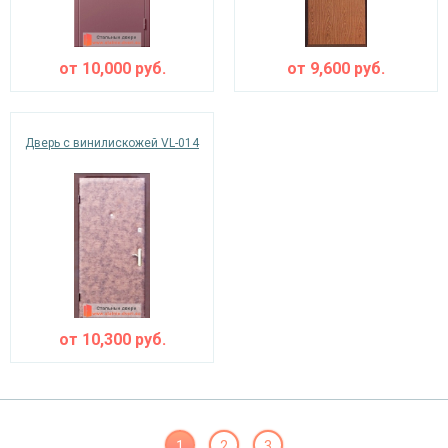
от
10,000
руб.
от
9,600
руб.
Дверь с винилискожей VL-014
от
10,300
руб.
1
2
3